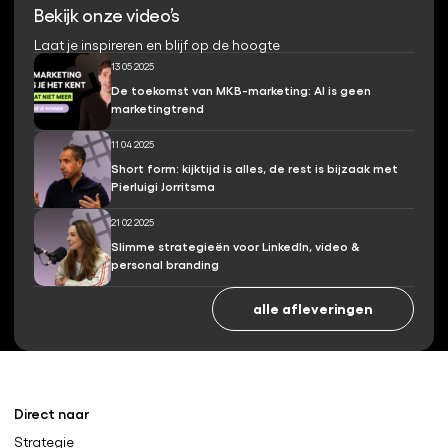
Bekijk onze video’s
Laat je inspireren en blijf op de hoogte
13 05 2025
De toekomst van MKB-marketing: AI is geen
marketingtrend
11 04 2025
Short form: kijktijd is alles, de rest is bijzaak met
Pierluigi Jorritsma
21 02 2025
Slimme strategieën voor LinkedIn, video &
personal branding
alle afleveringen
Direct naar
Strategie