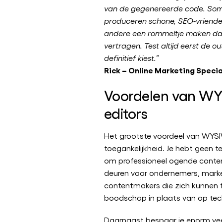
van de gegenereerde code. Som
produceren schone, SEO-vriendeli
andere een rommeltje maken dat
vertragen. Test altijd eerst de o
definitief kiest.”
Rick – Online Marketing Specia
Voordelen van W
editors
Het grootste voordeel van WYS
toegankelijkheid. Je hebt geen t
om professioneel ogende conten
deuren voor ondernemers, mark
contentmakers die zich kunnen 
boodschap in plaats van op tech
Daarnaast bespaar je enorm veel