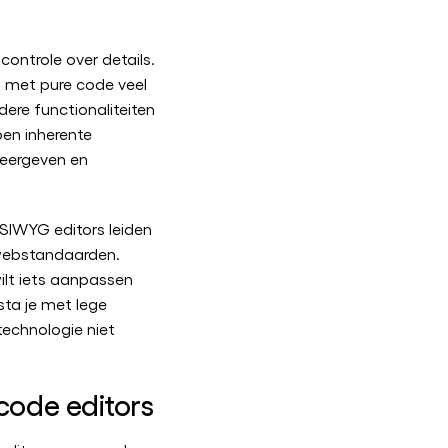
controle over details.
n met pure code veel
ere functionaliteiten
en inherente
weergeven en
SIWYG editors leiden
 webstandaarden.
ilt iets aanpassen
sta je met lege
technologie niet
ode editors