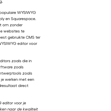
g.
 populaire WYSIWYG
bly en Squarespace.
aat om zonder
e websites te
est gebruikte CMS ter
WYSIWYG editor voor
itors zoals die in
oftware zoals
ontwerptools zoals
n je werken met een
dresultaat direct
 editor voor je
jken naar de kwaliteit