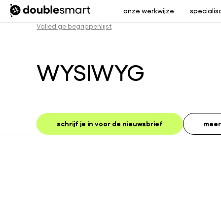
onze werkwijze
specialis
Volledige begrippenlijst
WYSIWYG
schrijf je in voor de nieuwsbrief
meer