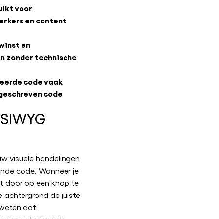
ikt voor
rkers en content
winst en
n zonder technische
reerde code vaak
dgeschreven code
YSIWYG
uw visuele handelingen
ende code. Wanneer je
t door op een knop te
e achtergrond de juiste
 weten dat