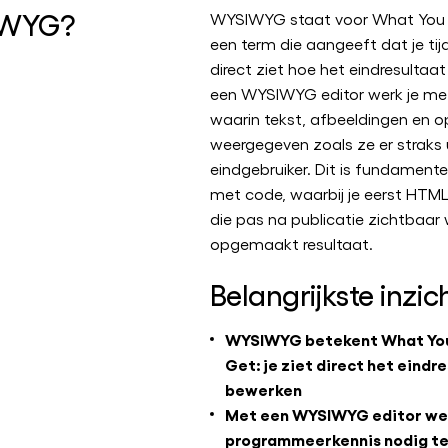
IWYG?
WYSIWYG staat voor What You 
een term die aangeeft dat je ti
direct ziet hoe het eindresultaat 
een WYSIWYG editor werk je met 
waarin tekst, afbeeldingen en 
weergegeven zoals ze er straks 
eindgebruiker. Dit is fundament
met code, waarbij je eerst HTM
die pas na publicatie zichtbaar
opgemaakt resultaat.
Belangrijkste inzic
WYSIWYG betekent What You
Get: je ziet direct het eindr
bewerken
Met een WYSIWYG editor werk
programmeerkennis nodig t