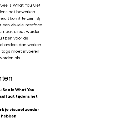
See Is What You Get,
jdens het bewerken
eruit komt te zien. Bij
een visuele interface
opmaak direct worden
uitzien voor de
eel anders dan werken
L tags moet invoeren
 worden als
hten
 See Is What You
esultaat tijdens het
 je visueel zonder
e hebben