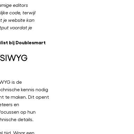
mige editors
jke code, terwijl
 je website kan
utput voordat je
list bij Doublesmart
YSIWYG
IWYG is de
echnische kennis nodig
t te maken. Dit opent
eteers en
focussen op hun
nische details.
 tijd. Waar een