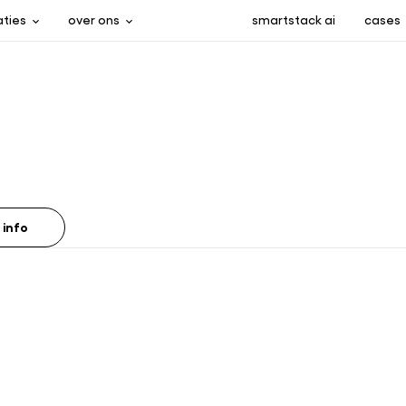
aties
over ons
smartstack ai
cases
 info