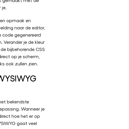
dt gemaakt met de
 je.
orten opmaak en
eelding naar de editor,
e code gegenereerd
 Verander je de kleur
r de bijbehorende CSS
direct op je scherm,
ks ook zullen zien.
 WYSIWYG
 het bekendste
passing. Wanneer je
irect hoe het er op
WYSIWYG gaat veel