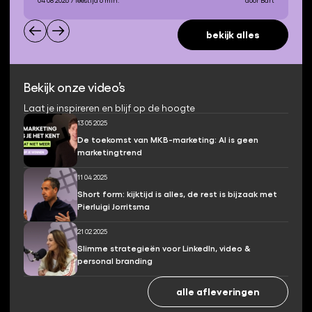
04 08 2026
/ leestijd 6 min.
door Bart
bekijk alles
Bekijk onze video’s
Laat je inspireren en blijf op de hoogte
13 05 2025
De toekomst van MKB-marketing: AI is geen
marketingtrend
11 04 2025
Short form: kijktijd is alles, de rest is bijzaak met
Pierluigi Jorritsma
21 02 2025
Slimme strategieën voor LinkedIn, video &
personal branding
alle afleveringen