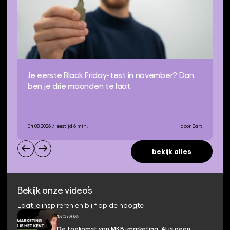
Je eerste Black Friday-test in november? Dan
ben je drie maanden te laat
04 08 2026
/ leestijd 6 min.
door Bart
bekijk alles
Bekijk onze video’s
Laat je inspireren en blijf op de hoogte
13 05 2025
De toekomst van MKB-marketing: AI is geen