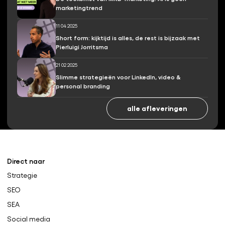
marketingtrend
11 04 2025
Short form: kijktijd is alles, de rest is bijzaak met
Pierluigi Jorritsma
21 02 2025
Slimme strategieën voor LinkedIn, video &
personal branding
alle afleveringen
Direct naar
Strategie
SEO
SEA
Social media