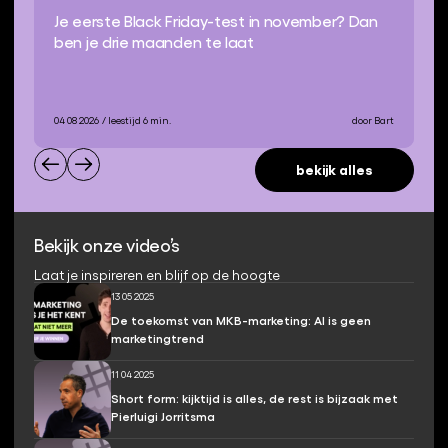
Je eerste Black Friday-test in november? Dan
ben je drie maanden te laat
04 08 2026
/ leestijd 6 min.
door Bart
bekijk alles
Bekijk onze video’s
Laat je inspireren en blijf op de hoogte
13 05 2025
De toekomst van MKB-marketing: AI is geen
marketingtrend
11 04 2025
Short form: kijktijd is alles, de rest is bijzaak met
Pierluigi Jorritsma