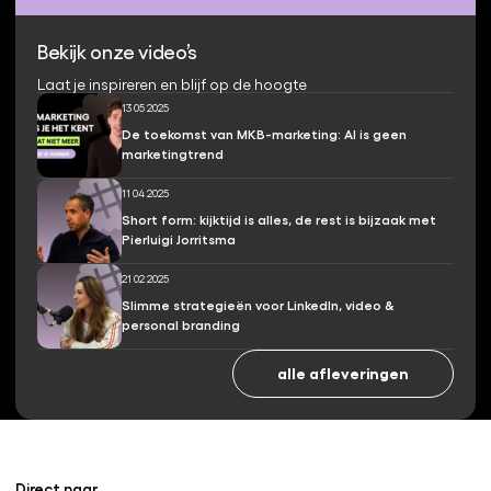
Bekijk onze video’s
Laat je inspireren en blijf op de hoogte
13 05 2025
De toekomst van MKB-marketing: AI is geen
marketingtrend
11 04 2025
Short form: kijktijd is alles, de rest is bijzaak met
Pierluigi Jorritsma
21 02 2025
Slimme strategieën voor LinkedIn, video &
personal branding
alle afleveringen
Direct naar