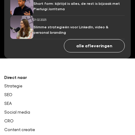
Short form: kijktijd is alles, de rest is bijzaak met
Pierluigi Jorritsma
21 02 2025
Slimme strategieën voor LinkedIn, video &
personal branding
alle afleveringen
Direct naar
Strategie
SEO
SEA
Social media
CRO
Content creatie