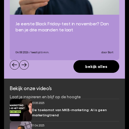
Je eerste Black Friday-test in november? Dan
ben je drie maanden te laat
04 08 2026
/ leestijd 6 min.
door Bart
bekijk alles
Bekijk onze video’s
Laat je inspireren en blijf op de hoogte
13 05 2025
De toekomst van MKB-marketing: AI is geen
marketingtrend
11 04 2025