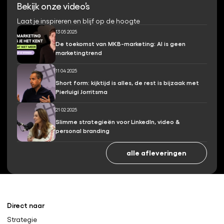
Bekijk onze video’s
Laat je inspireren en blijf op de hoogte
13 05 2025
De toekomst van MKB-marketing: AI is geen
marketingtrend
11 04 2025
Short form: kijktijd is alles, de rest is bijzaak met
Pierluigi Jorritsma
21 02 2025
Slimme strategieën voor LinkedIn, video &
personal branding
alle afleveringen
Direct naar
Strategie