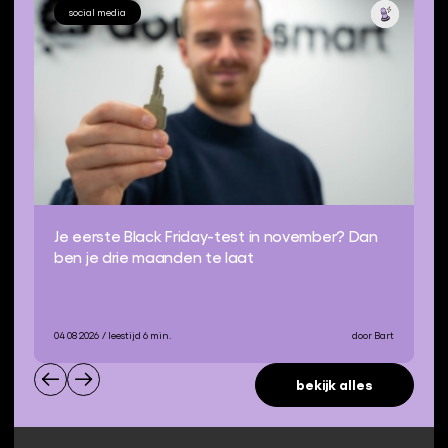
social media
Je eerste Black Friday-test in november? Dan
ben je drie maanden te laat
04 08 2026
/ leestijd 6 min.
door Bart
bekijk alles