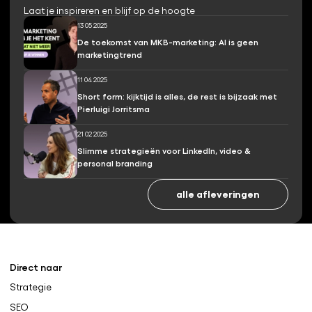
Laat je inspireren en blijf op de hoogte
13 05 2025
De toekomst van MKB-marketing: AI is geen
marketingtrend
11 04 2025
Short form: kijktijd is alles, de rest is bijzaak met
Pierluigi Jorritsma
21 02 2025
Slimme strategieën voor LinkedIn, video &
personal branding
alle afleveringen
Direct naar
Strategie
SEO