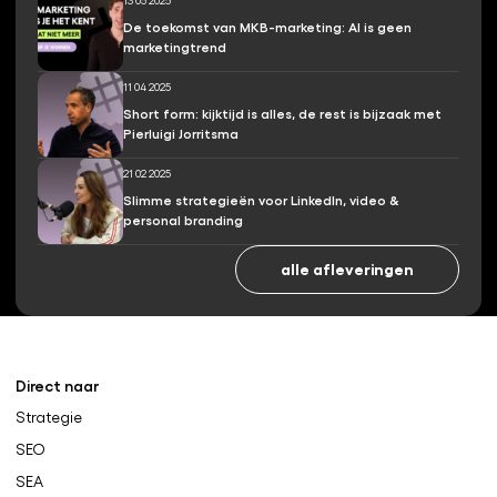
13 05 2025
De toekomst van MKB-marketing: AI is geen
marketingtrend
11 04 2025
Short form: kijktijd is alles, de rest is bijzaak met
Pierluigi Jorritsma
21 02 2025
Slimme strategieën voor LinkedIn, video &
personal branding
alle afleveringen
Direct naar
Strategie
SEO
SEA