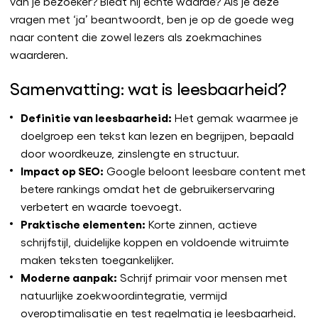
van je bezoeker? Biedt hij echte waarde? Als je deze
vragen met ‘ja’ beantwoordt, ben je op de goede weg
naar content die zowel lezers als zoekmachines
waarderen.
Samenvatting: wat is leesbaarheid?
Definitie van leesbaarheid:
Het gemak waarmee je
doelgroep een tekst kan lezen en begrijpen, bepaald
door woordkeuze, zinslengte en structuur.
Impact op SEO:
Google beloont leesbare content met
betere rankings omdat het de gebruikerservaring
verbetert en waarde toevoegt.
Praktische elementen:
Korte zinnen, actieve
schrijfstijl, duidelijke koppen en voldoende witruimte
maken teksten toegankelijker.
Moderne aanpak:
Schrijf primair voor mensen met
natuurlijke zoekwoordintegratie, vermijd
overoptimalisatie en test regelmatig je leesbaarheid.