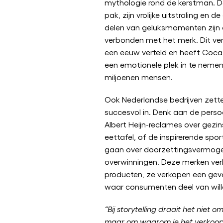
mythologie rond de kerstman. De
pak, zijn vrolijke uitstraling en 
delen van geluksmomenten zijn 
verbonden met het merk. Dit ver
een eeuw verteld en heeft Coc
een emotionele plek in te nemen
miljoenen mensen.
Ook Nederlandse bedrijven zetten
succesvol in. Denk aan de persoo
Albert Heijn-reclames over gez
eettafel, of de inspirerende spor
gaan over doorzettingsvermogen
overwinningen. Deze merken verk
producten, ze verkopen een gevo
waar consumenten deel van will
“Bij storytelling draait het niet 
maar om waarom je het verkoop