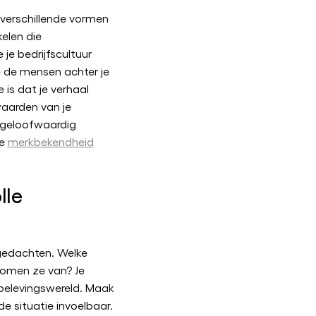
n verschillende vormen
kelen die
 je bedrijfscultuur
e de mensen achter je
 is dat je verhaal
waarden van je
ngeloofwaardig
je
merkbekendheid
lle
 gedachten. Welke
romen ze van? Je
 belevingswereld. Maak
e situatie invoelbaar.