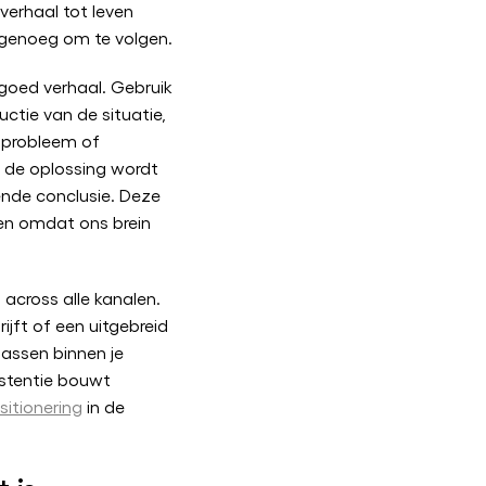
verhaal tot leven
genoeg om te volgen.
 goed verhaal. Gebruik
uctie van de situatie,
 probleem of
 de oplossing wordt
ende conclusie. Deze
ren omdat ons brein
g across alle kanalen.
ijft of een uitgebreid
passen binnen je
istentie bouwt
sitionering
in de