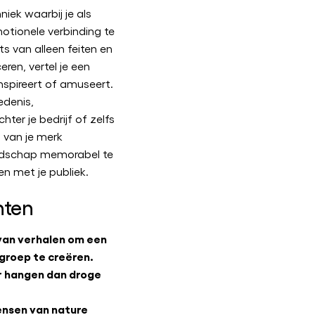
niek waarbij je als
otionele verbinding te
s van alleen feiten en
en, vertel je een
nspireert of amuseert.
edenis,
er je bedrijf of zelfs
 van je merk
oodschap memorabel te
 met je publiek.
hten
 van verhalen om een
groep te creëren.
r hangen dan droge
ensen van nature