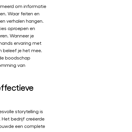
ammeerd om informatie
en. Waar feiten en
jven verhalen hangen.
ies oproepen en
ren. Wanneer je
emands ervaring met
en beleef je het mee.
 de boodschap
somming van
ffectieve
volle storytelling is
 Het bedrijf creëerde
 bouwde een complete