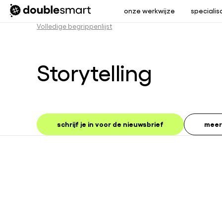
onze werkwijze
specialis
Volledige begrippenlijst
Storytelling
schrijf je in voor de nieuwsbrief
meer