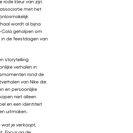
 rode kleur van zijn
de associatie met het
onlosmakelijk
haal wordt al bijna
a-Cola geholpen om
 in de feestdagen van
 storytelling
nlijke verhalen in
insmomenten rond de
tverhalen van Nike die
 en persoonlijke
open niet alleen
el en een identiteit
en uitmaken.
om wat je verkoopt,
t. Focus op de