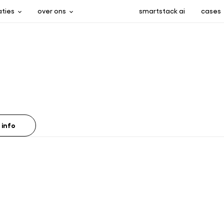
aties
over ons
smartstack ai
cases
 info