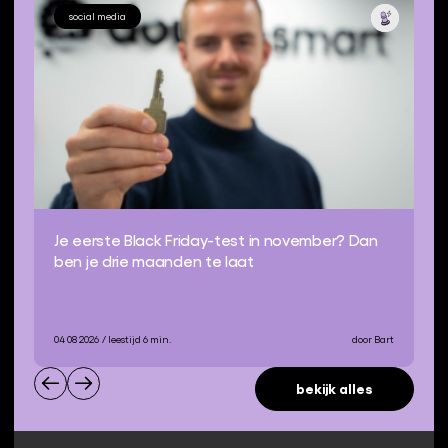
social media
Je eerste Black Friday-test in november? Dan
ben je drie maanden te laat
04 08 2026
/ leestijd 6 min.
door Bart
bekijk alles