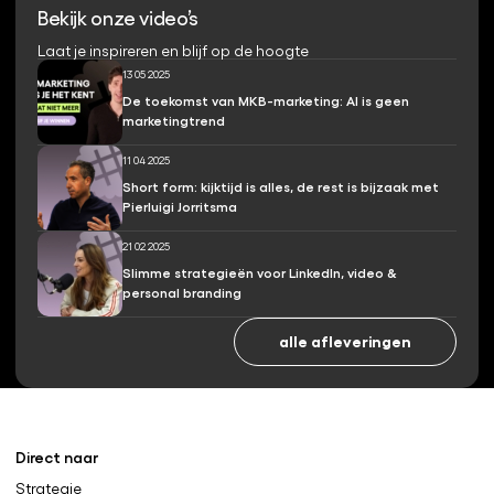
Bekijk onze video’s
Laat je inspireren en blijf op de hoogte
13 05 2025
De toekomst van MKB-marketing: AI is geen
marketingtrend
11 04 2025
Short form: kijktijd is alles, de rest is bijzaak met
Pierluigi Jorritsma
21 02 2025
Slimme strategieën voor LinkedIn, video &
personal branding
alle afleveringen
Direct naar
Strategie