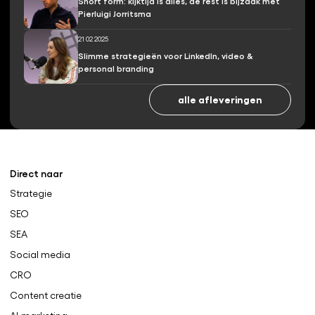
Short form: kijktijd is alles, de rest is bijzaak met
Pierluigi Jorritsma
21 02 2025
Slimme strategieën voor LinkedIn, video &
personal branding
alle afleveringen
Direct naar
Strategie
SEO
SEA
Social media
CRO
Content creatie