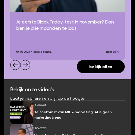
Je eerste Black Friday-test in november? Dan
ben je drie maanden te laat
04 08 2026
/ leestijd 6 min.
door Bart
bekijk alles
Bekijk onze video’s
Laat je inspireren en blijf op de hoogte
13 05 2025
De toekomst van MKB-marketing: AI is geen
marketingtrend
11 04 2025