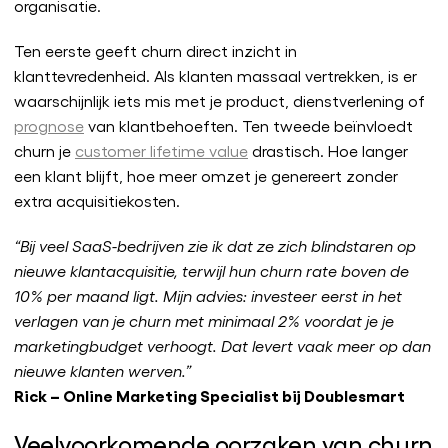
organisatie.
Ten eerste geeft churn direct inzicht in
klanttevredenheid. Als klanten massaal vertrekken, is er
waarschijnlijk iets mis met je product, dienstverlening of
prognose
van klantbehoeften. Ten tweede beïnvloedt
churn je
customer lifetime value
drastisch. Hoe langer
een klant blijft, hoe meer omzet je genereert zonder
extra acquisitiekosten.
“Bij veel SaaS-bedrijven zie ik dat ze zich blindstaren op
nieuwe klantacquisitie, terwijl hun churn rate boven de
10% per maand ligt. Mijn advies: investeer eerst in het
verlagen van je churn met minimaal 2% voordat je je
marketingbudget verhoogt. Dat levert vaak meer op dan
nieuwe klanten werven.”
Rick – Online Marketing Specialist bij Doublesmart
Veelvoorkomende oorzaken van churn