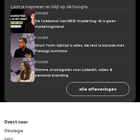
Laat je inspireren en blijf op de hoogte
13 05 2025
De toekomst van MKB-marketing: AI is geen
marketingtrend
11 04 2025
Short form: kijktijd is alles, de rest is bijzaak met
Pierluigi Jorritsma
21 02 2025
Slimme strategieën voor LinkedIn, video &
personal branding
alle afleveringen
Direct naar
Strategie
SEO