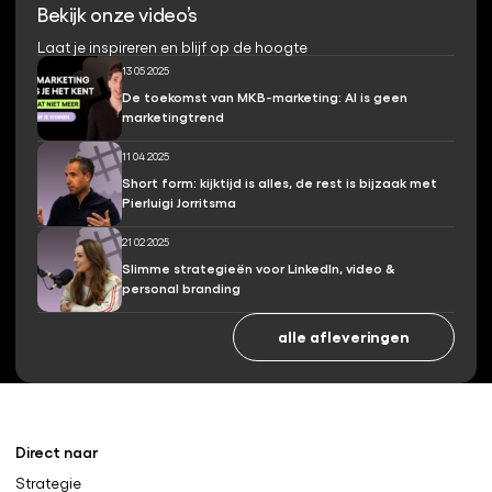
Bekijk onze video’s
Laat je inspireren en blijf op de hoogte
13 05 2025
De toekomst van MKB-marketing: AI is geen
marketingtrend
11 04 2025
Short form: kijktijd is alles, de rest is bijzaak met
Pierluigi Jorritsma
21 02 2025
Slimme strategieën voor LinkedIn, video &
personal branding
alle afleveringen
Direct naar
Strategie