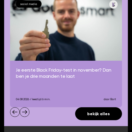
social media
Je eerste Black Friday-test in november? Dan
ben je drie maanden te laat
04 08 2026
/ leestijd 6 min.
door Bart
bekijk alles