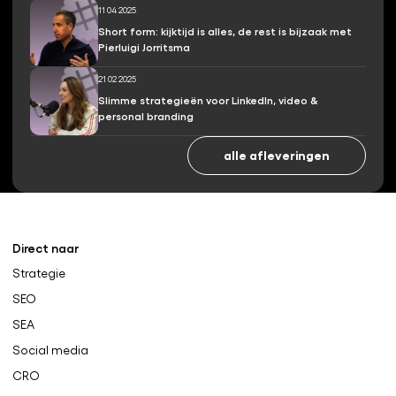
11 04 2025
Short form: kijktijd is alles, de rest is bijzaak met
Pierluigi Jorritsma
21 02 2025
Slimme strategieën voor LinkedIn, video &
personal branding
alle afleveringen
Direct naar
Strategie
SEO
SEA
Social media
CRO