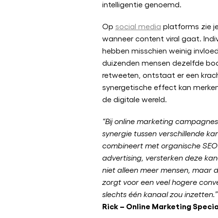
intelligentie genoemd.
Op
social media
platforms zie je
wanneer content viral gaat. Indi
hebben misschien weinig invloe
duizenden mensen dezelfde bood
retweeten, ontstaat er een krac
synergetische effect kan merken
de digitale wereld.
“Bij online marketing campagnes 
synergie tussen verschillende kan
combineert met organische SEO 
advertising, versterken deze kana
niet alleen meer mensen, maar 
zorgt voor een veel hogere conv
slechts één kanaal zou inzetten.”
Rick – Online Marketing Specia