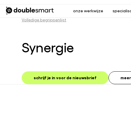
onze werkwijze
specialis
Volledige begrippenlijst
Synergie
schrijf je in voor de nieuwsbrief
meer