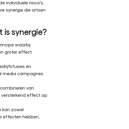
 individuele risico’s.
ve synergie die artsen
 is synergie?
rincipe waarbij
 groter effect
edrijfsfusies en
ial media campagnes
m combineren van
 versterkend effect op
ie kan zowel
e effecten hebben,