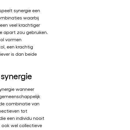
speelt synergie een
ombinaties waarbij
en veel krachtiger
e apart zou gebruiken.
ol vormen
l, een krachtig
iever is dan beide
 synergie
synergie wanneer
gemeenschappelijk
 de combinatie van
pectieven tot
ie een individu nooit
ook wel collectieve