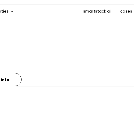
aties
smartstack ai
cases
 info