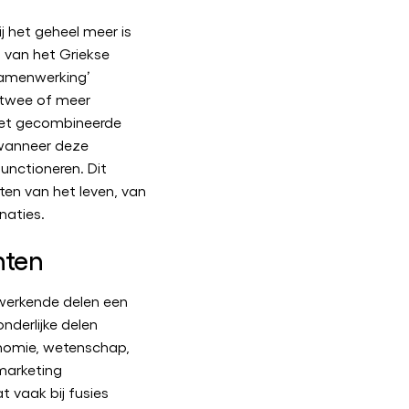
j het geheel meer is
 van het Griekse
‘samenwerking’
n twee of meer
het gecombineerde
 wanneer deze
unctioneren. Dit
ten van het leven, van
naties.
hten
werkende delen een
nderlijke delen
onomie, wetenschap,
 marketing
 vaak bij fusies