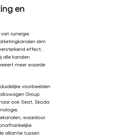
ting en
 van synergie
arketingkanalen slim
versterkend effect.
 alle kanalen
creëert meer waarde
 duidelijke voorbeelden
Volkswagen Group
maar ook Seat, Skoda
nologie,
iekanalen, waardoor
onafhankelijke
e alliantie tussen