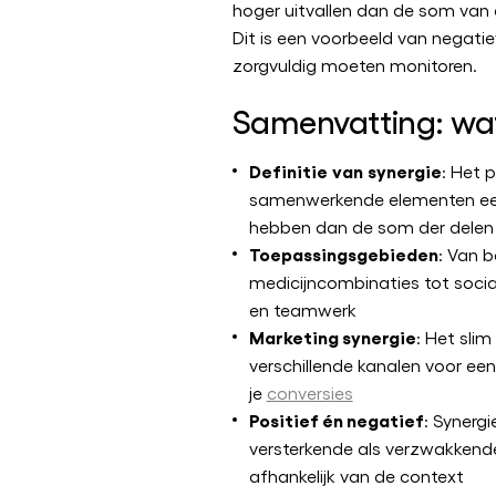
hoger uitvallen dan de som van de
Dit is een voorbeeld van negatie
zorgvuldig moeten monitoren.
Samenvatting: wat
Definitie
van
synergie
: Het p
samenwerkende elementen een
hebben dan de som der delen
Toepassingsgebieden
: Van b
medicijncombinaties tot soc
en teamwerk
Marketing synergie
: Het sli
verschillende kanalen voor een
je
conversies
Positief én negatief
: Synerg
versterkende als verzwakkend
afhankelijk van de context