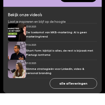
Bekijk onze video’s
Laat je inspireren en blijf op de hoogte
13 05 2025
De toekomst van MKB-marketing: AI is geen
marketingtrend
11 04 2025
Short form: kijktijd is alles, de rest is bijzaak met
Pierluigi Jorritsma
21 02 2025
Slimme strategieën voor LinkedIn, video &
personal branding
alle afleveringen