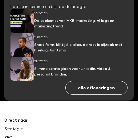
Laat je inspireren en blijf op de hoogte
13 05 2025
De toekomst van MKB-marketing: AI is geen
marketingtrend
11 04 2025
Short form: kijktijd is alles, de rest is bijzaak met
Pierluigi Jorritsma
21 02 2025
Slimme strategieën voor LinkedIn, video &
personal branding
alle afleveringen
Direct naar
Strategie
SEO