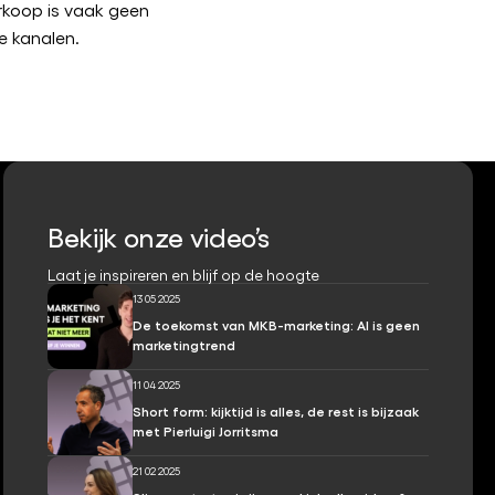
rkoop is vaak geen
e kanalen.
Bekijk onze video’s
Laat je inspireren en blijf op de hoogte
13 05 2025
ai
De toekomst van MKB-marketing: AI is geen
marketingtrend
11 04 2025
Short form: kijktijd is alles, de rest is bijzaak
met Pierluigi Jorritsma
21 02 2025