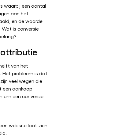
es waarbij een aantal
ragen aan het
aald, en de waarde
 Wat is conversie
 belang?
 attributie
 helft van het
. Het probleem is dat
r zijn veel wegen die
ot een aankoop
len om een conversie
een website laat zien.
ia.