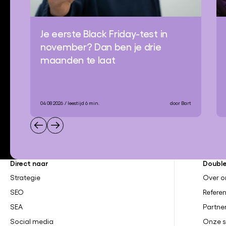
Je eerste Black Friday-test in
november? Dan ben je drie
maanden te laat
04 08 2026
/ leestijd 6 min.
door Bart
Direct naar
Doubl
Strategie
Over o
SEO
Referen
SEA
Partne
Social media
Onze s