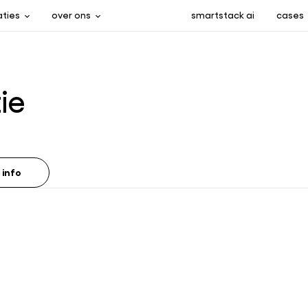
aties
over ons
smartstack ai
cases
ie
 info