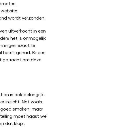
romoten.
 website.
aand wordt verzonden.
en uitverkocht in een
en; het is onmogelijk
nningen exact te
 heeft gehad. Bij een
dt getracht om deze
tion is ook belangrijk.
r inzicht. Net zoals
r goed smaken, maar
stelling moet haast wel
en dat klopt