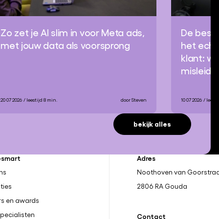
Zo zet je AI slim in voor Meta ads,
De beste
met jouw data als voorsprong
het echt
klant: 
misleide
20 07 2026
/ leestijd 8 min.
door Steven
10 07 2026
/ leest
bekijk alles
esmart
Adres
ns
Noothoven van Goorstraa
ties
2806 RA
Gouda
rs en awards
pecialisten
Contact