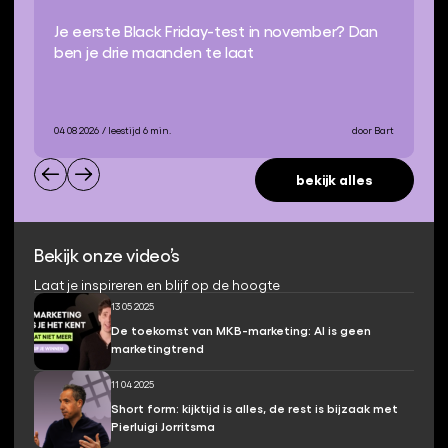
Je eerste Black Friday-test in november? Dan
ben je drie maanden te laat
04 08 2026
/ leestijd 6 min.
door Bart
bekijk alles
Bekijk onze video’s
Laat je inspireren en blijf op de hoogte
13 05 2025
De toekomst van MKB-marketing: AI is geen
marketingtrend
11 04 2025
Short form: kijktijd is alles, de rest is bijzaak met
Pierluigi Jorritsma