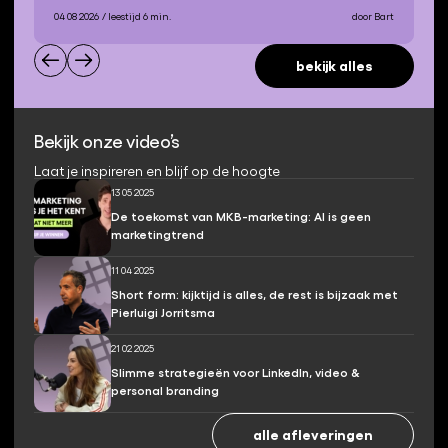
04 08 2026
/ leestijd 6 min.
door Bart
bekijk alles
Bekijk onze video’s
Laat je inspireren en blijf op de hoogte
13 05 2025
De toekomst van MKB-marketing: AI is geen
marketingtrend
11 04 2025
Short form: kijktijd is alles, de rest is bijzaak met
Pierluigi Jorritsma
21 02 2025
Slimme strategieën voor LinkedIn, video &
personal branding
alle afleveringen