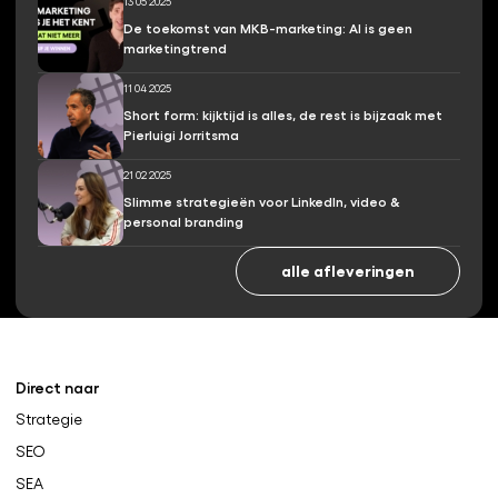
13 05 2025
De toekomst van MKB-marketing: AI is geen
marketingtrend
11 04 2025
Short form: kijktijd is alles, de rest is bijzaak met
Pierluigi Jorritsma
21 02 2025
Slimme strategieën voor LinkedIn, video &
personal branding
alle afleveringen
Direct naar
Strategie
SEO
SEA