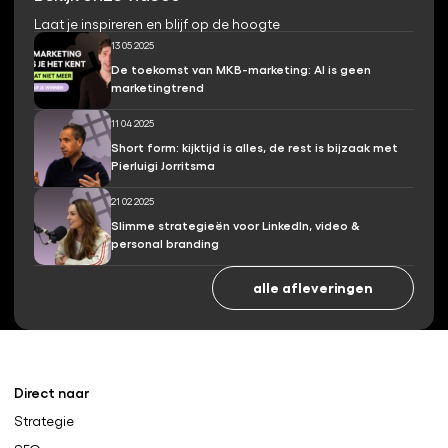
Laat je inspireren en blijf op de hoogte
13 05 2025
De toekomst van MKB-marketing: AI is geen
marketingtrend
11 04 2025
Short form: kijktijd is alles, de rest is bijzaak met
Pierluigi Jorritsma
21 02 2025
Slimme strategieën voor LinkedIn, video &
personal branding
alle afleveringen
Direct naar
Strategie