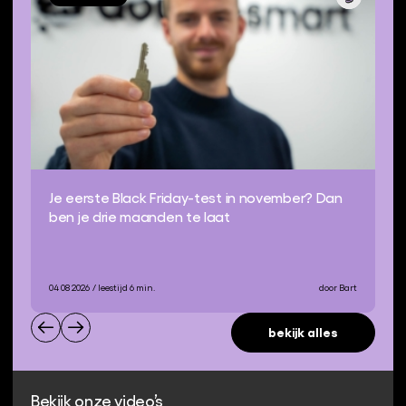
Je eerste Black Friday-test in november? Dan
ben je drie maanden te laat
04 08 2026
/ leestijd 6 min.
door Bart
bekijk alles
Bekijk onze video’s