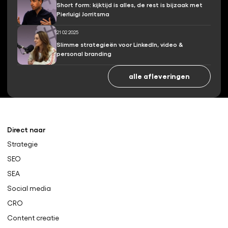
Short form: kijktijd is alles, de rest is bijzaak met
Pierluigi Jorritsma
21 02 2025
Slimme strategieën voor LinkedIn, video &
personal branding
alle afleveringen
Direct naar
Strategie
SEO
SEA
Social media
CRO
Content creatie