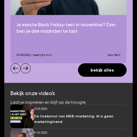
Je eerste Black Friday-test in november? Dan
ben je drie maanden te laat
04 08 2026
/ leestijd 6 min.
door Bart
bekijk alles
Bekijk onze video’s
Laat je inspireren en blijf op de hoogte
13 05 2025
De toekomst van MKB-marketing: AI is geen
marketingtrend
11 04 2025