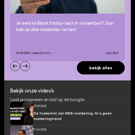
Je eerste Black Friday-test in november? Dan
ben je drie maanden te laat
04 08 2026
/ leestijd 6 min.
door Bart
bekijk alles
Bekijk onze video’s
Laat je inspireren en blijf op de hoogte
13 05 2025
De toekomst van MKB-marketing: AI is geen
marketingtrend
11 04 2025