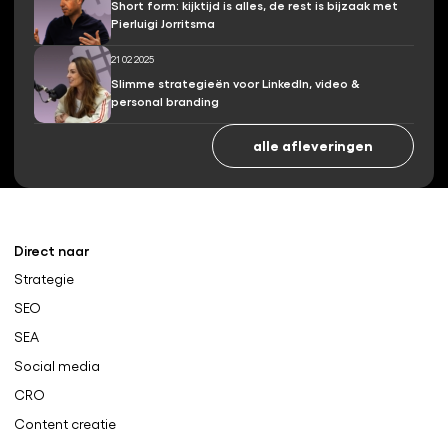
Short form: kijktijd is alles, de rest is bijzaak met
Pierluigi Jorritsma
21 02 2025
Slimme strategieën voor LinkedIn, video &
personal branding
alle afleveringen
Direct naar
Strategie
SEO
SEA
Social media
CRO
Content creatie