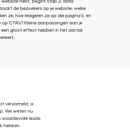
 website hebt, begint stap 2: data
trackt de bezoekers op je website: welke
en ze, hoe reageren ze op die pagina’s, en
 op CTA’s? Kleine aanpassingen aan je
een groot effect hebben in het aantal
nereert.
ebt verzameld, is
ap. We weten nu
s waardevolle leads
ok hebben