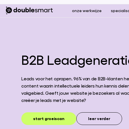
onze werkwijze
specialis
B2B Leadgenerati
Leads voor het oprapen. 96% van de B2B-klanten h
content waarin intellectuele leiders hun kennis dele
vakgebied. Geeft jouw website je bezoekers al waar 
creëer je leads met je website?
start groeiscan
leer verder