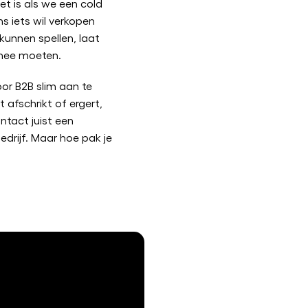
et is als we een cold
ns iets wil verkopen
unnen spellen, laat
mee moeten.
oor B2B slim aan te
t afschrikt of ergert,
ntact juist een
bedrijf. Maar hoe pak je