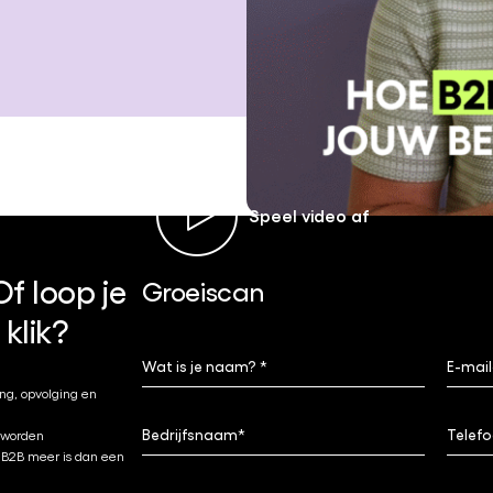
f loop je
Groeiscan
klik?
ing, opvolging en
 worden
t B2B meer is dan een