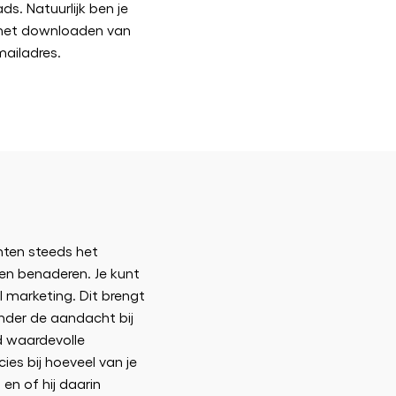
ds. Natuurlijk ben je
j het downloaden van
mailadres.
anten steeds het
hen benaderen. Je kunt
 marketing. Dit brengt
onder de aandacht bij
jd waardevolle
cies bij hoeveel van je
 en of hij daarin