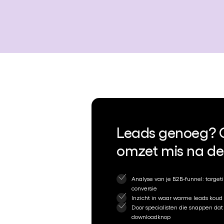
Leads genoeg? O
omzet mis na de 
Analyse van je B2B-funnel: target
conversie
Inzicht in waar warme leads koud
Door specialisten die snappen da
downloadknop