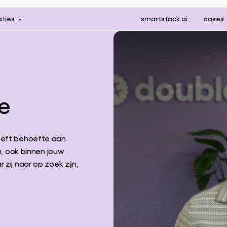
aties
smartstack ai
cases
e
eeft behoefte aan
n, ook binnen jouw
zij naar op zoek zijn,