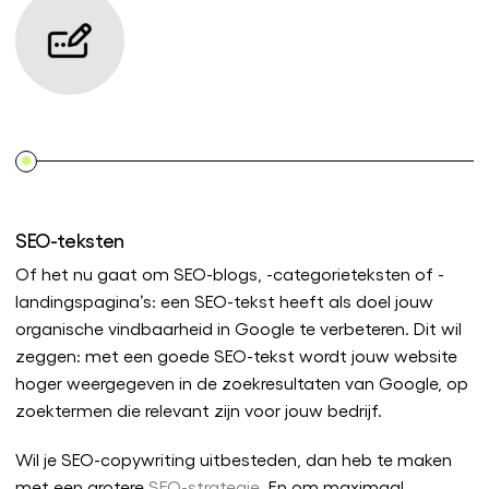
SEO-teksten
W
Of het nu gaat om SEO-blogs, -categorieteksten of -
E
landingspagina’s: een SEO-tekst heeft als doel jouw
n
organische vindbaarheid in Google te verbeteren. Dit wil
J
zeggen: met een goede SEO-tekst wordt jouw website
e
hoger weergegeven in de zoekresultaten van Google, op
d
zoektermen die relevant zijn voor jouw bedrijf.
O
Wil je SEO-copywriting uitbesteden, dan heb te maken
l
met een grotere
SEO-strategie
. En om maximaal
p