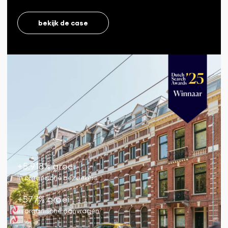
bekijk de case
+5.918% groei
In organische bezoekers
+577% groei
In organische aanvragen