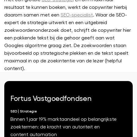
resultaat te kunnen boeken, werkt de copywriter hierbij
to
daarom samen met een
SEO-specialist
. Waar de SEO-
z
expert de strategie uitwerkt en een uitgebreid
zoekwoordenonderzoek doet, schrijft de copywriter hier
een pakkende tekst bij die gehoor geeft aan wat
Googles algoritme graag ziet. De zoekwoorden staan
bijvoorbeeld op strategische plekken en de tekst speelt
maximaal in op de zoekintentie van de lezer (helpful
content).
Fortus Vastgoedfondsen
SEO | Strategie
Binnen 1 jaar 19% marktaandeel op belangrijkste
zoektermen: de kracht van autoriteit en
content automation