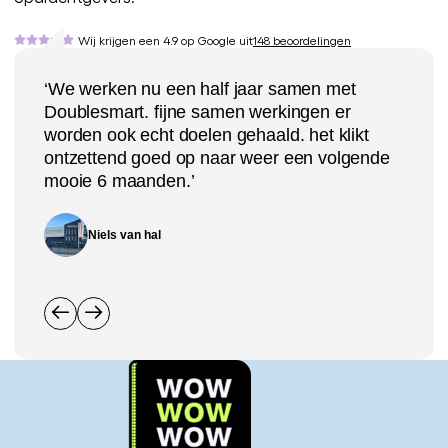
Wij krijgen een 4.9 op Google uit
148 beoordelingen
‘We werken nu een half jaar samen met
‘
Doublesmart. fijne samen werkingen er
D
worden ook echt doelen gehaald. het klikt
d
ontzettend goed op naar weer een volgende
M
mooie 6 maanden.’
h
Niels van hal