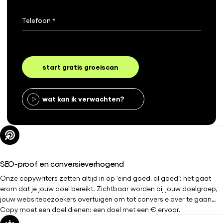
start gratis groeiscan
wat kan ik verwachten?
SEO-proof en conversieverhogend
Onze copywriters zetten altijd in op ‘eind goed, al goed’: het gaat
erom dat je jouw doel bereikt. Zichtbaar worden bij jouw doelgroep,
jouw websitebezoekers overtuigen om tot conversie over te gaan…
Copy moet een doel dienen: een doel met een € ervoor.