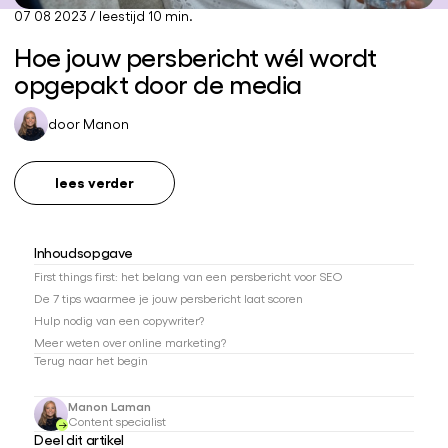
07 08 2023
/
leestijd 10 min.
Hoe jouw persbericht wél wordt
opgepakt door de media
door
Manon
lees verder
Inhoudsopgave
First things first: het belang van een persbericht voor SEO
De 7 tips waarmee je jouw persbericht laat scoren
Hulp nodig van een copywriter?
Meer weten over online marketing?
Terug naar het begin
Manon Laman
Content specialist
Deel dit artikel