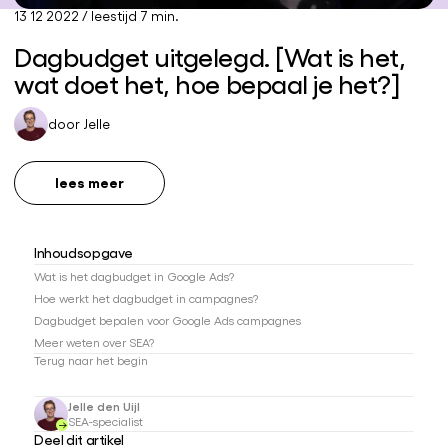
13 12 2022
/
leestijd 7 min.
Dagbudget uitgelegd. [Wat is het,
wat doet het, hoe bepaal je het?]
door
Jelle
lees meer
Inhoudsopgave
Wat is het dagbudget in Google Ads?
Hoe werkt het dagbudget in campagnes?
Dagbudget bepalen voor Google Ads campagnes
Meer weten over SEA?
Terug naar het begin
Jelle den Uijl
SEA-specialist
Deel dit artikel