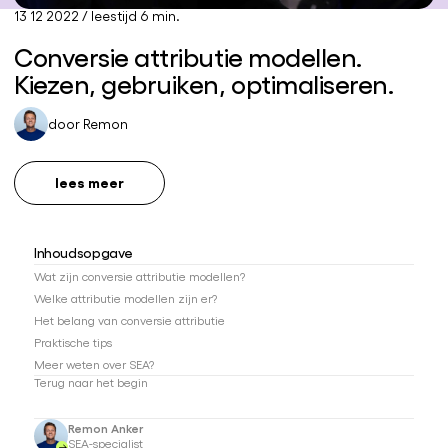
13 12 2022
/
leestijd 6 min.
Conversie attributie modellen.
Kiezen, gebruiken, optimaliseren.
door
Remon
lees meer
Inhoudsopgave
Wat zijn conversie attributie modellen?
Welke attributie modellen zijn er?
Het belang van conversie attributie
Praktische tips
Meer weten over SEA?
Terug naar het begin
Remon Anker
SEA-specialist