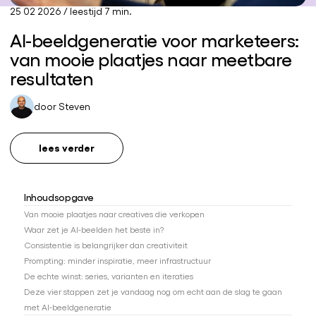
25 02 2026
/
leestijd 7 min.
AI-beeldgeneratie voor marketeers:
van mooie plaatjes naar meetbare
resultaten
door
Steven
lees verder
Inhoudsopgave
Van mooie plaatjes naar creatives die verkopen
Waar zet je AI-beelden het beste in?
Consistentie is belangrijker dan creativiteit
Prompting: minder inspiratie, meer infrastructuur
De echte winst: series, varianten en iteraties
Deze vier stappen zet je vandaag nog om echt aan de slag te gaan
met AI-beeldgeneratie