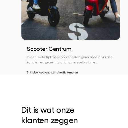
Scooter Centrum
In een korte tijd meer opbrengsten gerealiseerd via alle
kanalen en groei in brandname zoekvolume…
91% Meer opbrengsten via alle kanalen
Dit is wat onze
klanten zeggen