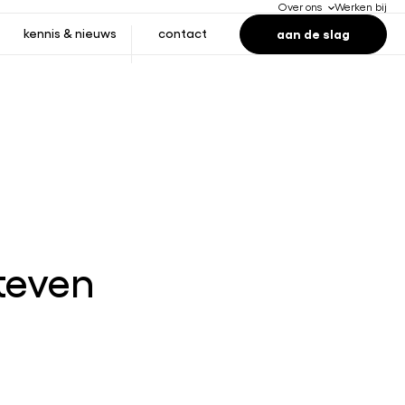
Over ons
Werken bij
aan de slag
kennis & nieuws
contact
teven