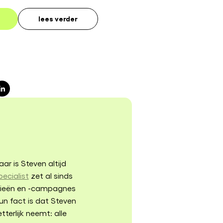
lees verder
ar is Steven altijd
pecialist
zet al sinds
egieën en -campagnes
un fact is dat Steven
tterlijk neemt: alle