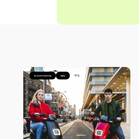
e-commerce
sea
91%