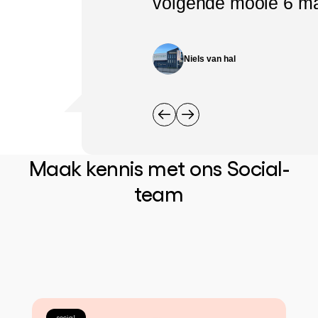
volgende mooie 6 m
Niels van hal
Maak kennis met ons Social-
team
social