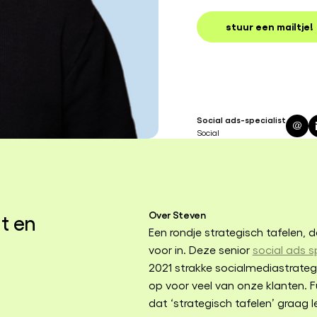
stuur een mailtje!
Social ads-specialist
Social
Over Steven
t en
Een rondje strategisch tafelen, da
voor in. Deze senior
social ads s
2021 strakke socialmediastrat
op voor veel van onze klanten. F
dat ‘strategisch tafelen’ graag le