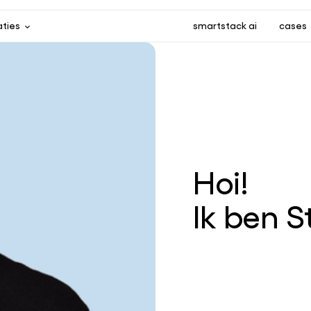
aties
smartstack ai
cases
Hoi!
Ik ben S