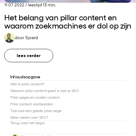
11 07 2022
/
leestijd 13 min.
Het belang van pillar content en
waarom zoekmachines er dol op zijn
door
Sjoerd
lees verder
Inhoudsopgave
Wat is pillar content?
Waarom pillar content goed is voor je SEO
Pillar pages en cluster content
Pillar content voorbeelden
Tips voor een goede pillar page
Meer weten over SEO?
Terug naar het begin