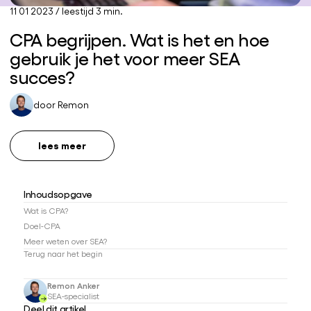
11 01 2023
/
leestijd 3 min.
CPA begrijpen. Wat is het en hoe
gebruik je het voor meer SEA
succes?
door
Remon
lees meer
Inhoudsopgave
Wat is CPA?
Doel-CPA
Meer weten over SEA?
Terug naar het begin
Remon Anker
SEA-specialist
Deel dit artikel