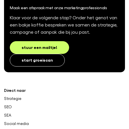
Maak een afspraak met onze marketingprofessionals
Klaar voor de volgende stap? Onder het genot van
een bakje koffie bespreken we samen de strategie,
campagne of aanpak die bij jou past.
stuur een mailtje!
start groeiscan
Direct naar
Strategie
SEO
SEA
Social media