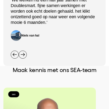
‘We werken nu een half jaar samen met
‘
Doublesmart. fijne samen werkingen er
D
worden ook echt doelen gehaald. het klikt
d
ontzettend goed op naar weer een volgende
M
mooie 6 maanden.’
h
Niels van hal
Maak kennis met ons SEA-team
sea