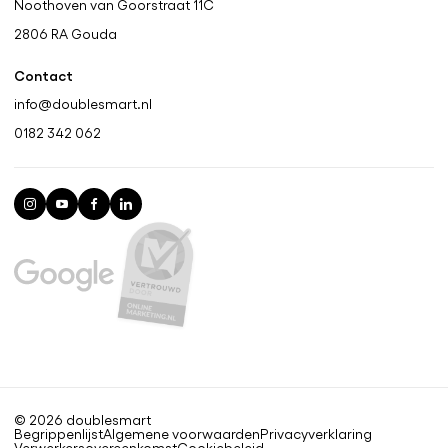
Noothoven van Goorstraat 11C
2806 RA
Gouda
Contact
info@doublesmart.nl
0182 342 062
© 2026 doublesmart
Begrippenlijst
Algemene voorwaarden
Privacyverklaring
Verwerkers​overeenkomst​
Cookiebeleid