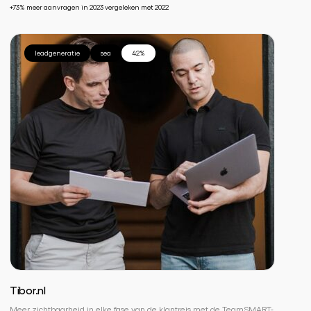
+73% meer aanvragen in 2023 vergeleken met 2022
leadgeneratie
sea
42%
Tibor.nl
Meer zichtbaarheid in elke fase van de klantreis met de TeamSMART-