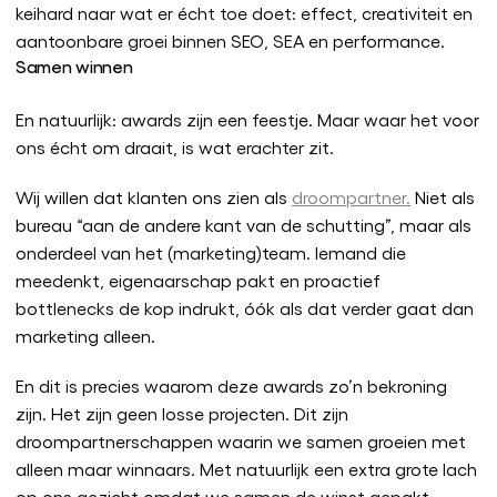
keihard naar wat er écht toe doet: effect, creativiteit en
aantoonbare groei binnen SEO, SEA en performance.
Samen winnen
En natuurlijk: awards zijn een feestje. Maar waar het voor
ons écht om draait, is wat erachter zit.
Wij willen dat klanten ons zien als
droompartner.
Niet als
bureau “aan de andere kant van de schutting”, maar als
onderdeel van het (marketing)team. Iemand die
meedenkt, eigenaarschap pakt en proactief
bottlenecks de kop indrukt, óók als dat verder gaat dan
marketing alleen.
En dit is precies waarom deze awards zo’n bekroning
zijn. Het zijn geen losse projecten. Dit zijn
droompartnerschappen waarin we samen groeien met
alleen maar winnaars. Met natuurlijk een extra grote lach
op ons gezicht omdat we samen de winst gepakt