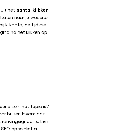
aantal klikken
 uit het
taten naar je website.
ij klikdata; de tijd die
ina na het klikken op
ens zo’n hot topic is?
naar buiten kwam dat
 rankingsignaal is. Een
 SEO-specialist al