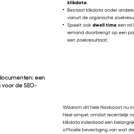
klikdata
.
Bestaat klikdata onder andere
vanuit de organische zoekresul
dwell time
Speelt ook
een rol b
iemand doorbrengt op een pag
een zoekresultaat.
 documenten: een
g voor de SEO-
Waarom dit hele Navboost nu ine
Heel simpel: omdat recentelijk 
klikdata inderdaad een belangrijk
officiële bevestiging van wat de