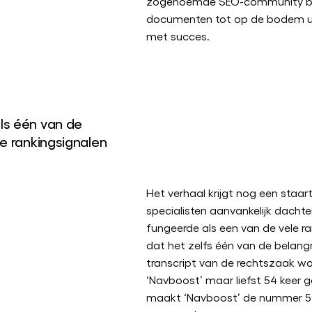
zogenoemde SEO-community b
documenten tot op de bodem uit
met succes.
ls één van de
te rankingsignalen
Het verhaal krijgt nog een staar
specialisten aanvankelijk dach
fungeerde als een van de vele ran
dat het zelfs één van de belangrij
transcript van de rechtszaak w
‘Navboost’ maar liefst 54 keer
maakt ‘Navboost’ de nummer 5