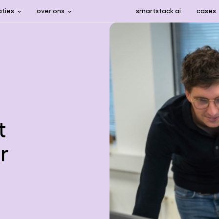
aties
over ons
smartstack ai
cases
t
r