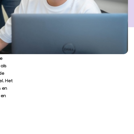
te
als
 de
el. Het
n en
 en