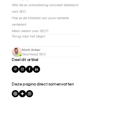
Wat deze ontwikkeling concreet betekent
voor SEO
Hoe je de klikdata van jouw website
verbetert
Meer weten over SEO?
Terug naar het begin
Mark Anker
Teamlead SEO
Deel dit artikel
Deze pagina direct samenvatten