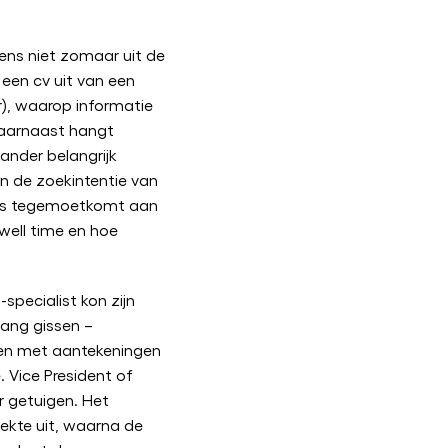
ns niet zomaar uit de
s een cv uit van een
), waarop informatie
Daarnaast hangt
nder belangrijk
n de zoekintentie van
ers tegemoetkomt aan
well time en hoe
-specialist kon zijn
lang gissen –
n met aantekeningen
 Vice President of
r getuigen. Het
lekte uit, waarna de