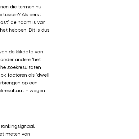
nen die termen nu
ertussen? Als eerst
ost’ de naam is van
het hebben. Dit is dus
an de klikdata van
 onder andere ‘het
che zoekresultaten
ok factoren als ‘dwell
oorbrengen op een
ekresultaat – wegen
rankingsignaal.
het meten van