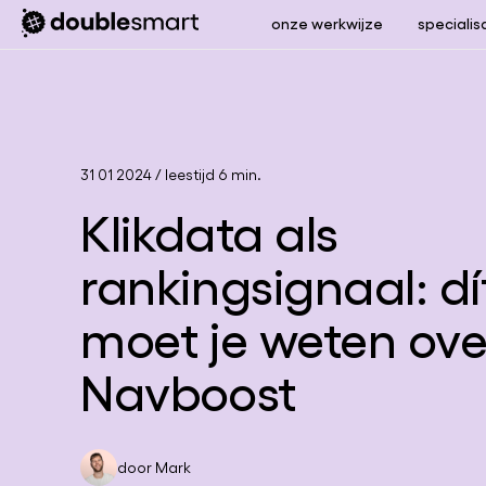
onze werkwijze
specialis
31 01 2024
/
leestijd 6 min.
Klikdata als
rankingsignaal: dí
moet je weten ove
Navboost
door
Mark