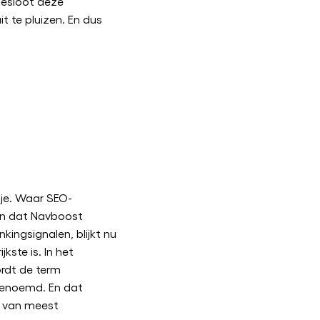
esloot deze
 te pluizen. En dus
tje. Waar SEO-
ten dat Navboost
kingsignalen, blijkt nu
kste is. In het
ordt de term
 genoemd. En dat
 van meest