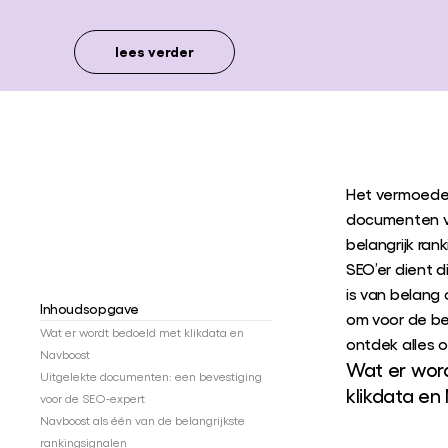
lees verder
Het vermoeden 
documenten va
belangrijk ran
SEO’er dient d
is van belang 
Inhoudsopgave
om voor de bes
Wat er wordt bedoeld met klikdata en
ontdek alles o
Navboost
Wat er wor
Uitgelekte documenten: een bevestiging
klikdata e
voor de SEO-expert
Navboost als één van de belangrijkste
rankingsignalen