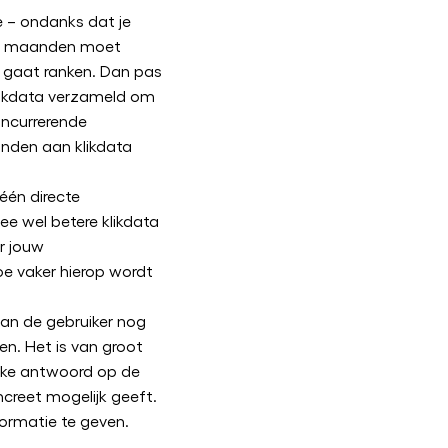
 – ondanks dat je
13 maanden moet
 gaat ranken. Dan pas
likdata verzameld om
ncurrerende
anden aan klikdata
één directe
mee wel betere klikdata
r jouw
oe vaker hierop wordt
an de gebruiker nog
en. Het is van groot
ijke antwoord op de
ncreet mogelijk geeft.
formatie te geven.