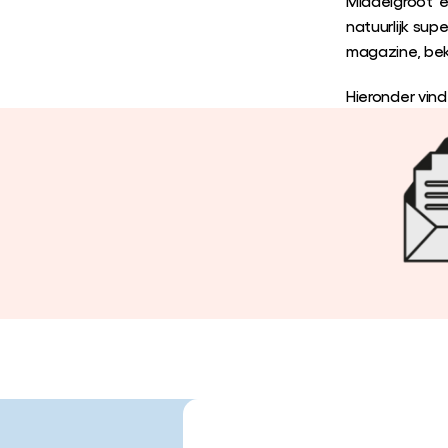
Middelgroot’ e
natuurlijk sup
magazine, beki
Hieronder vind