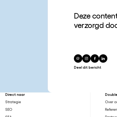
Deze content
verzorgd do
Deel dit bericht
Direct naar
Doubl
Strategie
Over o
SEO
Referen
SEA
Partne