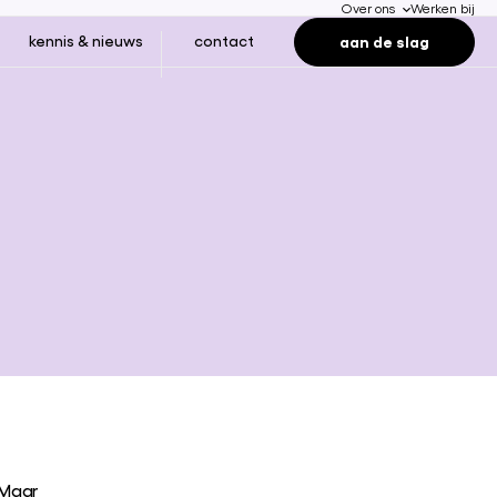
Over ons
Werken bij
aan de slag
kennis & nieuws
contact
 Maar