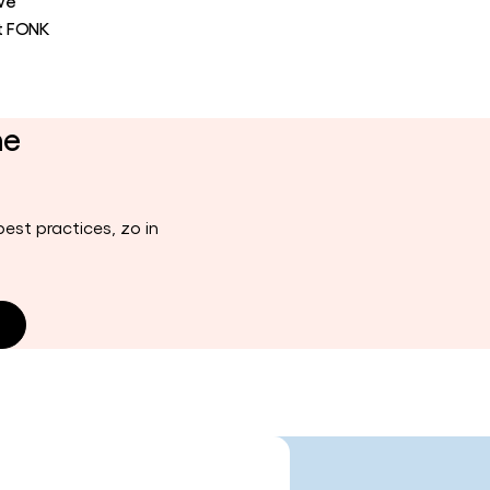
 we
et FONK
ne
est practices, zo in