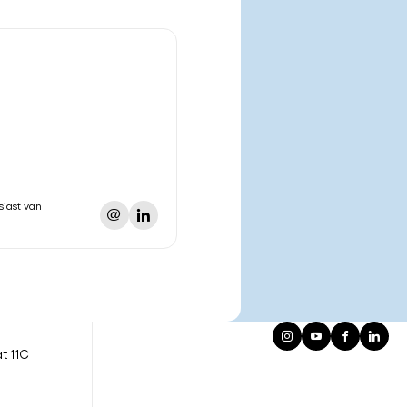
iast van
t 11C