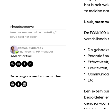
het is ook we
te melden dat 
Leuk, maar w
Inhoudsopgave
De FONK100 ko
Meer weten over online marketing?
Terug naar het begin
verschillende 
Remco Zuidbroek
De geboekte
Financieel- & HR manager
Proactief 
Deel dit artikel
Effectiviteit
Creativiteit;
Communicat
Deze pagina direct samenvatten
Etc.
Een extern bu
beoordelen en
genoeg voor e