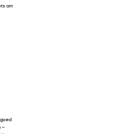
ots om
s goed
s –