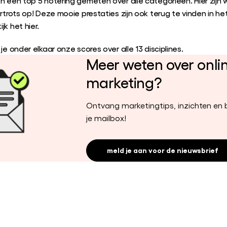
n een top 5 notering gemeten over alle categorieën. Hier zijn
ertrots op! Deze mooie prestaties zijn ook terug te vinden in h
jk het hier.
 je onder elkaar onze scores over alle 13 disciplines.
Meer weten over onli
marketing?
Ontvang marketingtips, inzichten en b
je mailbox!
meld je aan voor de nieuwsbrief