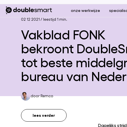
onze werkwijze
specialis
02 12 2021
/
leestijd 1 min.
Vakblad FONK
bekroont Double
tot beste middelg
bureau van Neder
door
Remco
lees verder
Dagelijks str