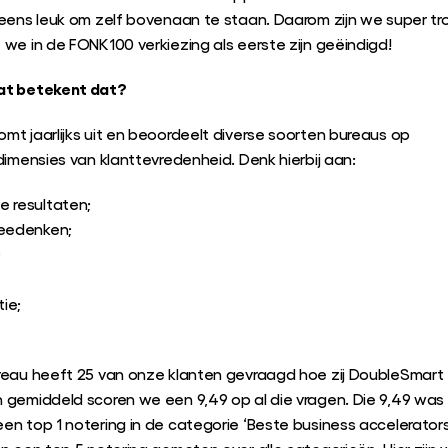
leens leuk om zelf bovenaan te staan. Daarom zijn we super tr
we in de FONK100 verkiezing als eerste zijn geëindigd!
at betekent dat?
mt jaarlijks uit en beoordeelt diverse soorten bureaus op
dimensies van klanttevredenheid. Denk hierbij aan:
 resultaten;
meedenken;
;
ie;
reau heeft 25 van onze klanten gevraagd hoe zij DoubleSmart
 gemiddeld scoren we een 9,49 op al die vragen. Die 9,49 wa
en top 1 notering in de categorie ‘Beste business accelerator