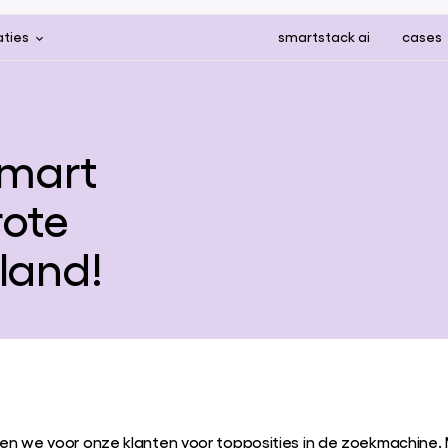
aties
smartstack ai
cases
Smart
rote
land!
ijden we voor onze klanten voor topposities in de zoekmachine.