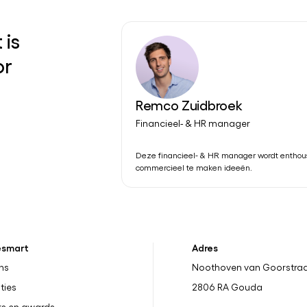
 is
or
Remco Zuidbroek
Financieel- & HR manager
Deze financieel- & HR manager wordt enthous
commercieel te maken ideeën.
esmart
Adres
ns
Noothoven van Goorstraa
ties
2806 RA
Gouda
rs en awards