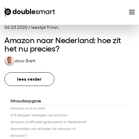
06 03 2020
/
leestijd 11 min.
Amazon naar Nederland: hoe zit
het nu precies?
door
Brett
lees verder
Inhoudsopgave
Amazon.nl is nu live!
In 8 stappen verkopen op Amazon
Amazon is officieel gelanceerd in Nederland!
Aanmelden als verkoper bij amazon.nl
Amazon?