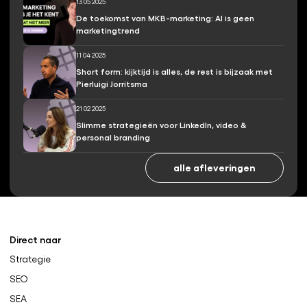
13 05 2025
De toekomst van MKB-marketing: AI is geen
marketingtrend
11 04 2025
Short form: kijktijd is alles, de rest is bijzaak met
Pierluigi Jorritsma
21 02 2025
Slimme strategieën voor LinkedIn, video &
personal branding
alle afleveringen
Direct naar
Strategie
SEO
SEA