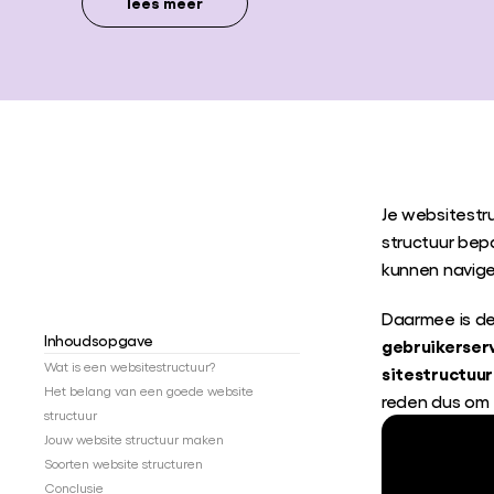
lees meer
Je websitestru
structuur bep
kunnen navige
Daarmee is de 
Inhoudsopgave
gebruikerser
Wat is een websitestructuur?
sitestructuur
Het belang van een goede website
reden dus om 
structuur
Jouw website structuur maken
Soorten website structuren
Conclusie