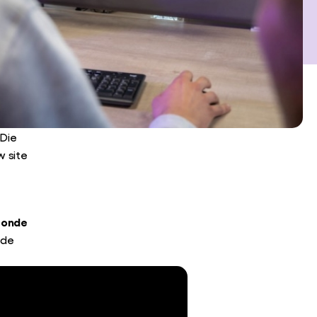
 Die
w site
zonde
nde