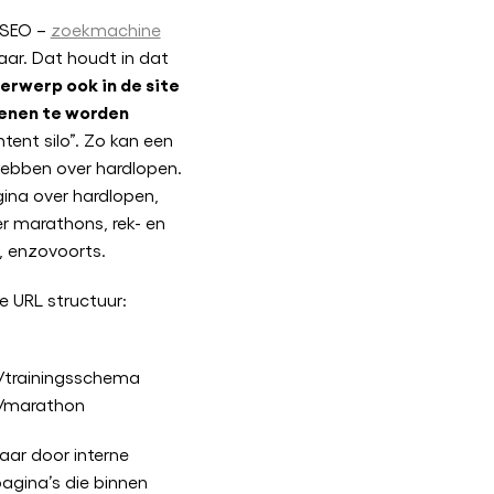
 SEO –
zoekmachine
ar. Dat houdt in dat
erwerp ook in de site
dienen te worden
ntent silo”. Zo kan een
 hebben over hardlopen.
ina over hardlopen,
r marathons, rek- en
, enzovoorts.
e URL structuur:
/trainingsschema
n/marathon
aar door interne
agina’s die binnen