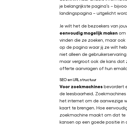
je belangrijkste pagina’s – bijvo
landingspagina – uitgelicht wo
Je wilt het de bezoekers van jo
eenvoudig mogelijk maken
om d
vinden die ze zoeken, maar ook
op de pagina waar jij ze wilt h
niet alleen de gebruikerservaring
maar vergroot ook de kans dat z
offerte aanvragen of hun emaila
SEO en URL structuur
Voor zoekmachines
bevordert 
de leesbaarheid. Zoekmachines
het internet om de aanwezige we
kaart te brengen. Hoe eenvoudiger
zoekmachine maakt om dat te d
kansen op een goede positie in 