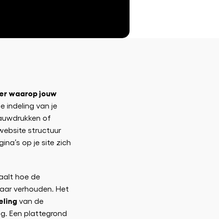
er waarop jouw
de indeling van je
lauwdrukken of
website structuur
ina’s op je site zich
aalt hoe de
lkaar verhouden. Het
eling
van de
ng. Een plattegrond