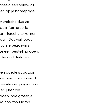
orbeeld een sales- of
rden op je homepage.
uw website dus zo
e informatie te
 om terecht te komen
ebben. Dat verhoogt
 van je bezoekers,
e een bestelling doen,
dres achterlaten.
een goede structuur
 crawlen voortdurend
bsites en pagina’s in
 jij het die
oen, hoe groter je
de zoekresultaten.