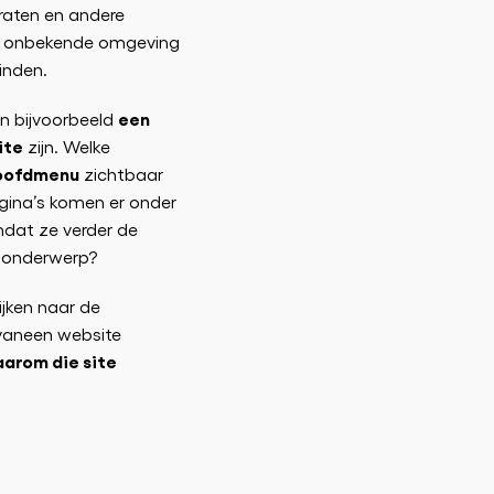
traten en andere
ker onbekende omgeving
inden.
een
n bijvoorbeeld
ite
zijn. Welke
hoofdmenu
zichtbaar
agina’s komen er onder
dat ze verder de
e onderwerp?
ijken naar de
vaneen website
arom die site