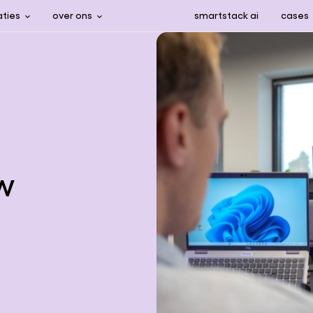
aties
over ons
smartstack ai
cases
w