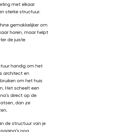
rling met elkaar
n sterke structuur.
hine gemakkelijker om
lkaar horen, maar helpt
er de juiste
ctuur handig om het
s architect en
bruiken om het huis
n. Het scheelt een
na’s direct op de
aatsen, dan ze
zen.
n de structuur van je
 pagina’s nog