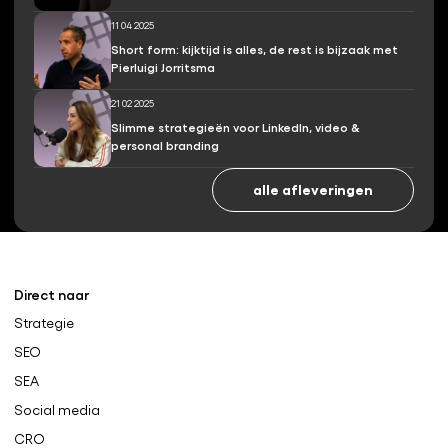
11 04 2025
Short form: kijktijd is alles, de rest is bijzaak met
Pierluigi Jorritsma
21 02 2025
Slimme strategieën voor LinkedIn, video &
personal branding
alle afleveringen
Direct naar
Strategie
SEO
SEA
Social media
CRO