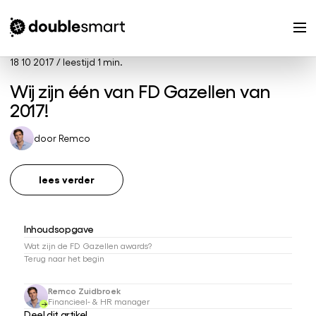
18 10 2017
/
leestijd 1 min.
Wij zijn één van FD Gazellen van
2017!
door
Remco
lees verder
Inhoudsopgave
Wat zijn de FD Gazellen awards?
Terug naar het begin
Remco Zuidbroek
Financieel- & HR manager
Deel dit artikel