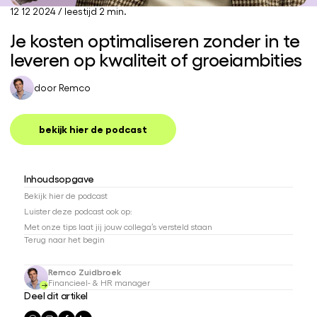
12 12 2024
/
leestijd 2 min.
Je kosten optimaliseren zonder in te
leveren op kwaliteit of groeiambities
door
Remco
bekijk hier de podcast
Inhoudsopgave
Bekijk hier de podcast
Luister deze podcast ook op:
Met onze tips laat jij jouw collega’s versteld staan
Terug naar het begin
Remco Zuidbroek
Financieel- & HR manager
Deel dit artikel