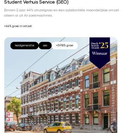
Student Verhuis Service (GEO)
Binnen 2 jaar 44% omzetgroei en een substantiële maandelijkse omzet
alleen al uit AI-zoekmachines.
+44% groei in omzet
leadgeneratie
seo
+5.918% groei