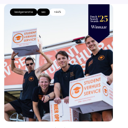
leadgeneratie
seo
+44%