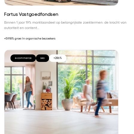
Fortus Vastgoedfondsen
Binnen 1 jaar 19% marktaandeel op belangrijkste zoektermen: de kracht van
autoriteit en content…
+5.918% groei In organische bezoekers
e-commerce
seo
+286%