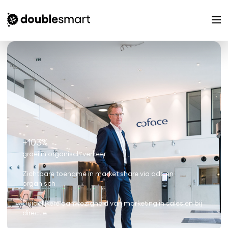
+103%
groei in organisch verkeer
Zichtbare toename in market share via ads en
organisch
Duidelijkere aanwezigheid van marketing in sales en bij
directie